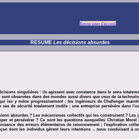
Retour page d'accueil
RESUME
Les décisions absurdes
décisions singulières : ils agissent avec constance dans le sens totale
les sont observées dans des mondes aussi divers que ceux de la technolo
qui les y mène progressivement ; les ingénieurs de Challenger mainti
 sas de sécurité totalement inutile ; une entreprise persévère dans l'us
ns absurdes ? Les mécanismes collectifs qui les construisent ? Les jeux 
er et persévérer ? Ce sont les questions auxquelles Christian Morel 
la puissance des erreurs élémentaires de raisonnement ; l'explication co
açon dont les individus gèrent leurs intentions -, nous conduisant à un