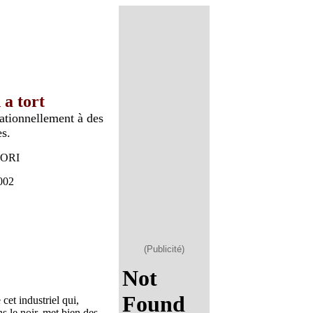
 a tort
ationnellement à des
es.
IORI
2002
(Publicité)
 cet industriel qui,
s le noir, met bien des