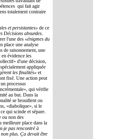
rsonnes travaillant de
ences ­ qui fait agir
ens totalement contraire
les et persistantes»
de ce
es Décisions absurdes
.
rer l'une des
«énigmes du
 en place une analyse
us de raisonnement, une
t en évidence les
collectif» d'une décision,
s spécialement appliquée
gèrent les finalités»
et
sont fixé. Une action peut
r un processus
ncrémentale», qui vérifie
rmité au but. Dans la
nalité se brouillent ou
ns, «diabolique», si le
ce qui scinde et sépare.
se ou non des
a meilleure place dans la
i-je pas rencontré à
non plus. Ça devait être