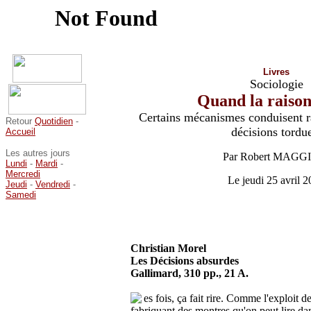
Livres
Sociologie
Quand la raison
Certains mécanismes conduisent r
Retour
Quotidien
-
décisions tordu
Accueil
Les autres jours
Par Robert MAGG
Lundi
-
Mardi
-
Mercredi
Le
jeudi 25 avril 
Jeudi
-
Vendredi
-
Samedi
Christian Morel
Les Décisions absurdes
Gallimard, 310 pp., 21 A.
es fois, ça fait rire. Comme l'exploit de
fabriquant des montres qu'on peut lire dan