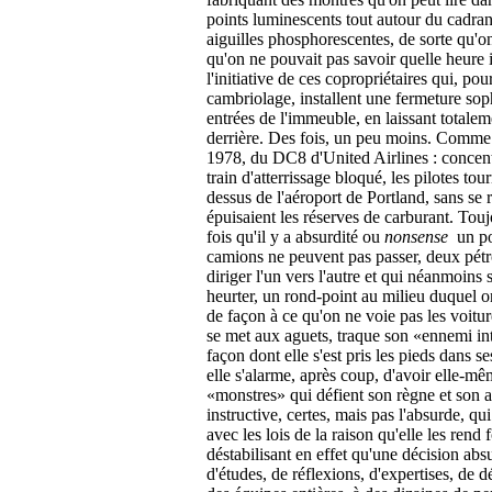
points luminescents tout autour du cadran
aiguilles phosphorescentes, de sorte qu'o
qu'on ne pouvait pas savoir quelle heure i
l'initiative de ces copropriétaires qui, pour
cambriolage, installent une fermeture sop
entrées de l'immeuble, en laissant totalem
derrière. Des fois, un peu moins. Comme
1978, du DC8 d'United Airlines : concen
train d'atterrissage bloqué, les pilotes tou
dessus de l'aéroport de Portland, sans se 
épuisaient les réserves de carburant. Touj
fois qu'il y a absurdité ou
nonsense ­
un po
camions ne peuvent pas passer, deux pétro
diriger l'un vers l'autre et qui néanmoins
heurter, un rond-point au milieu duquel on
de façon à ce qu'on ne voie pas les voitures
se met aux aguets, traque son «ennemi int
façon dont elle s'est pris les pieds dans s
elle s'alarme, après coup, d'avoir elle-m
«monstres» qui défient son règne et son au
instructive, certes, mais pas l'absurde, qui
avec les lois de la raison qu'elle les rend 
déstabilisant en effet qu'une décision ab
d'études, de réflexions, d'expertises, de dé