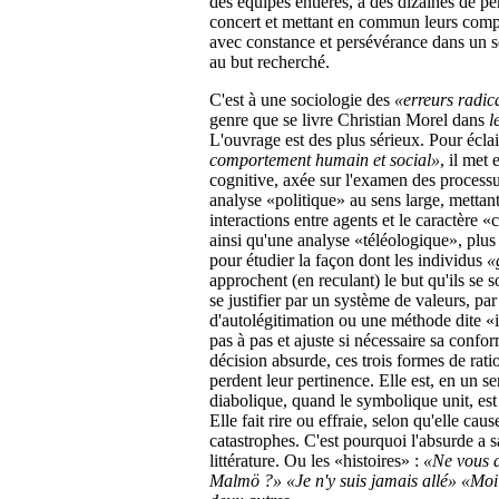
des équipes entières, à des dizaines de pe
concert et mettant en commun leurs compét
avec constance et persévérance dans un s
au but recherché.
C'est à une sociologie des
«erreurs radica
genre que se livre Christian Morel dans
l
L'ouvrage est des plus sérieux. Pour éclai
comportement humain et social»
, il met
cognitive, axée sur l'examen des process
analyse «politique» au sens large, mettan
interactions entre agents et le caractère «
ainsi qu'une analyse «téléologique», plu
pour étudier la façon dont les individus
«
approchent (en reculant) le but qu'ils se 
se justifier par un système de valeurs, pa
d'autolégitimation ou une méthode dite «i
pas à pas et ajuste si nécessaire sa confo
décision absurde, ces trois formes de ratio
perdent leur pertinence. Elle est, en un se
diabolique, quand le symbolique unit, est 
Elle fait rire ou effraie, selon qu'elle cau
catastrophes. C'est pourquoi l'absurde a s
littérature. Ou les «histoires» :
«Ne vous a
Malmö ?» «Je n'y suis jamais allé» «Moi 