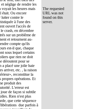
 et néglige de rendre les
n voyait les heures mais
l était. Ou encore
 lutter contre le
histiquée à l'une des
ent ouvert l'accès de
 le crash, en décembre
trés sur un problème de
rnent et retournent au-
rendre compte qu'ils
ours est-il que, chaque
nt sous lequel certains
liers que rien ne doit
 se déroutent pour se
 a placé une jolie haie
 arriver, etc. ­, la raison
érieur», reconstitue la
es propres opérations. Et
ême produit des
torité. L'erreur est
 joue de façon si subtile
folles. Rien n'est plus
surde, que cette séquence
libérations ­ due parfois à